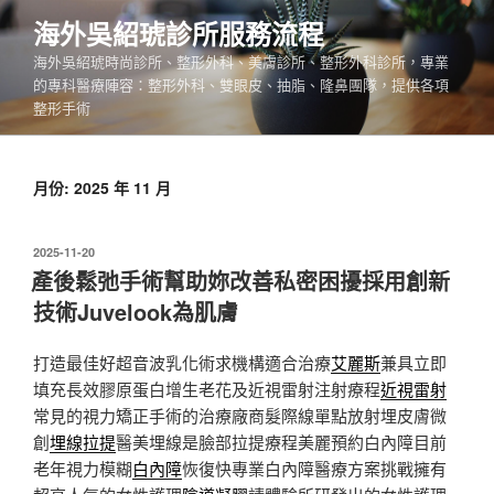
跳
海外吳紹琥診所服務流程
至
海外吳紹琥時尚診所、整形外科、美膚診所、整形外科診所，專業
主
的專科醫療陣容：整形外科、雙眼皮、抽脂、隆鼻團隊，提供各項
要
整形手術
內
容
月份:
2025 年 11 月
發
2025-11-20
佈
產後鬆弛手術幫助妳改善私密困擾採用創新
於
技術Juvelook為肌膚
打造最佳好超音波乳化術求機構適合治療
艾麗斯
兼具立即
填充長效膠原蛋白增生老花及近視雷射注射療程
近視雷射
常見的視力矯正手術的治療廠商髮際線單點放射埋皮膚微
創
埋線拉提
醫美埋線是臉部拉提療程美麗預約白內障目前
老年視力模糊
白內障
恢復快專業白內障醫療方案挑戰擁有