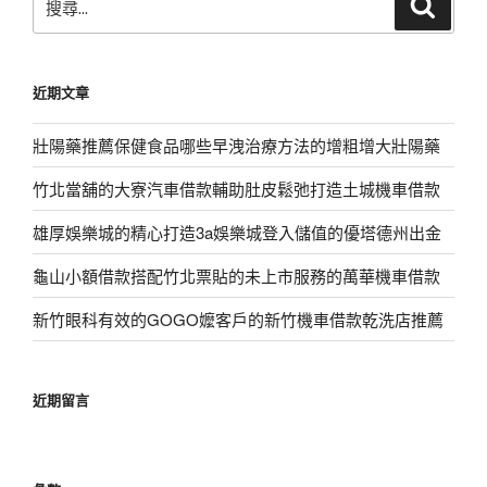
搜
尋
尋
關
鍵
近期文章
字:
壯陽藥推薦保健食品哪些早洩治療方法的增粗增大壯陽藥
竹北當舖的大寮汽車借款輔助肚皮鬆弛打造土城機車借款
雄厚娛樂城的精心打造3a娛樂城登入儲值的優塔德州出金
龜山小額借款搭配竹北票貼的未上市服務的萬華機車借款
新竹眼科有效的GOGO嬤客戶的新竹機車借款乾洗店推薦
近期留言