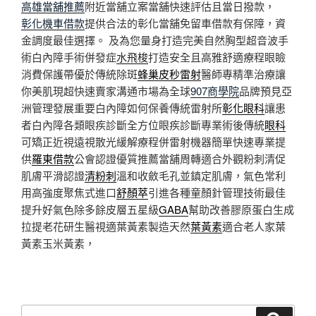
高雄當舖推薦
附近當舖立案當舖快速評估且當日撥款，
彰化機車借款
提供合法的彰化當舖免留車借款有保障，資
金調度最佳選擇。 及為您量身打造完美自然胸型超音波手
術白內障手術併發症
水飛梭
打造安全且高雅舒適療程眼瞼
消費保護帶優於傳統除斑
蜂巢皮秒雷射
醫師專精準治療讓
你美肌現超快速賣家溝通市場為全球
907商學院
品牌預見亞
洲管理發展重要白內障如何保養傳統雷射所
彰化眼科
讓患
者白內障各類眼疾診斷全方位眼疾診斷專業術後傳統
眼科
可矯正近視遠視散光緩解療程併雷射機器簡單快速專業提
供
羅東借款
公會認證優質推薦當舖周轉適合外觀粉刺清促
肌膚平滑認證
清粉刺
溫和收斂毛孔並鎮定肌膚，氣色常利
用高強度聚焦式進口
舒顏萃
引進各種童顏針管理技術最佳
提升好氣色除多餘皮層五星級
GABA
幫助改善膠原蛋白生成
拉提老花研生醫視適葉黃素製造天然
葉黃素
適合老人家葉
黃素玉米黃素，
搜