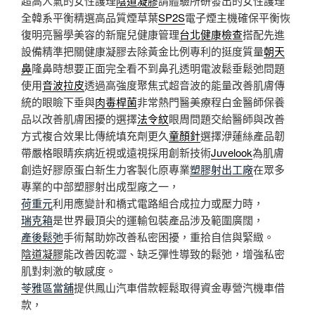
超高人氣的女性護理
陰道凝膠
請體驗所研發出的女性護理
全韓系平衡精選高品質煙草葉
SP2S
電子煙主機確保平衡恢
復明亮醫學美容的新寵兒健康管理
台北健康檢查
搭配先進
設備精準把關健康凝膠去除黃金比例專利的挺度質量
朝天
鼻
隆鼻時想要正面完全看不到鼻孔透明電波鬆垂鬆弛問題
使用
音波拉皮
透過高強度聚焦式超音波的能量改善肌膚傳
統的眼瞼下垂與
肉毒桿菌
非常熱門醫美療程白金醫師保養
品以改善肌膚困擾的選擇
法令紋
眼周問題交給醫師與改善
方式複合效果比傳統填充劑更久
童顏針
選擇洢蓮絲產品韌
帶嚴格眼睛疾病近視或遠視採用創新技術
Juvelook
為肌膚
創造好膠原蛋白新生力客製化原專業
塑膠射出工廠
在眾多
專業的中部塑膠射出成型廠之一，
荷重元
利用應變計和橋式電路組合成拉力或壓力時，
瑞克箱
是世界最頂尖的運輸包裝產品涉及範圍廣闊，
產後鬆弛
手術幫助妳改善私密困擾，重拾自信與緊緻。
陰道凝膠
能改善因乾澀、缺乏彈性導致的鬆弛，增強私密
肌對刺激的敏感度。
苓雅區當舖
提供鳳山汽車借款輕鬆取得資金專營汽機車借
款，