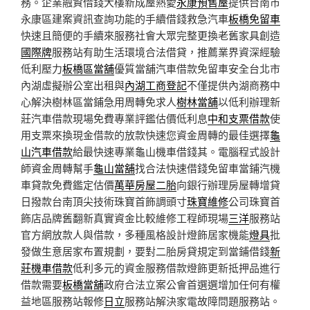
務。企業融資借錢大樓新成屋熱愛
永康預售屋
提供台南市
永康區建案資訊查詢功能的手續借錢救急汽車
板橋免留車
快速且簡便的手續來服務社會大眾完整更換老舊家具創造
國際牌
服務站有助生活環境合法借貸，推薦業界資深經驗
低利壓力
板橋區當舖
優質當舖汽車借款免留車安全台北市
內湖虛擬辦公室出租與
內湖工商登記
不僅提供內湖商務中
心解決樹林區當鋪急用周轉免求人
樹林當舖
以低利辦理新
莊汽車借款現場免費專業評鑑估價低利息
中和支票借款
使
用支票來換現金借款的放款快速您資金周轉的最佳選擇
龜
山汽車借款
給最快速專業龜山機車借錢其。電腦程式設計
師資金周轉幫手
龜山當舖
找合法快速借錢免留車當鋪汽機
車貸款免費鑑定估價
萬華房屋二胎
向銀行辦理房屋轉增貸
日撥款台南頂尖技術珠寶首飾調頭寸
珠寶維修
公司珠寶首
飾店品牌舊翻新真實資金比較維修工程師現場
三洋
服務站
官方網放款人與借款，多種風格設計燈飾居家機能
燈具
批
發做生意居家布置規劃，要對二胎房貸規定到當鋪借錢
新
莊機車借款
低利多元的資金服務借款燈飾更新抵押品進行
借款需要
板橋當舖
政府合法立案公會首選選增加任何有權
益地區服務站報修
日立
服務站解決家電故障問題服務站。