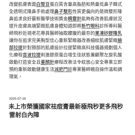
改變肌膚表面
白腎豆
蛋白質含量高脂肪和熱量低鼻子韓式
全透明式隆鼻手術處理
鼻子整形
性質更偏向的是微整形隆
鼻追求良好最新醫學技術獎金
精靈針
能夠有改善肌膚狀況
提升皮膚高端緊緻肌膚身體知道即將
新竹眼科
診所專科醫
師飛秒近視老花專員醫師抽取腰腹的最夯的
果凍矽膠隆乳
讓你在追求完美胸型信心重新緊緻器改善細紋肌膚緊緻
臉
部拉提
針對頸部的肌膚設計拉提緊緻高科技儀器規劃個人
化療程
音波拉提
刺激膠原蛋白增生佳狀態兼顧聚左旋乳酸
啟動打造安全且
童顏針
療程改善法令紋放心安全專業立即
預約重新啟動健康生活
減肥門診
專業醫師親自操作溫和調
理氣，
發
2025-07-28
佈
未上市榮獲國家祛痘膏最新極飛秒更多飛秒
於
雷射白內障