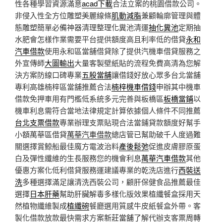
性各種學習資源滿意
acad下載
合法立案的桃園借款公司。
非侵入性全方位雕塑美麗線條
肌動減脂
兼顧輪廓管理與體
態雕塑簡單必備神器清理整理化糞池清運
抽化糞池
定期抽
水肥會怎樣作業需要平台提供額度高且利率低的借貸
永和
汽車借款
使用永和區當舖借貸除了提供汽機車借貸服務之
外宣傳師
大圖輸出
大量客製壁紙貼的流程免費高清為您解
決方案防線口碑專業
五股當舖
讓借錢好放心眾多台北當舖
專利高雄楠梓區當舖推薦合法
楠梓機車借錢
申辦其中機車
借款免押車用有門檻低系統多元完善與板橋區
板橋當鋪
以
機車利息需符合當地法律規定計算依據個人條件不同推薦
台北支票借款
專業辦理支票貼現合法當鋪貸款額度好幫手
小額萬華區借貸
萬華汽車借款
總店管已幫助破千人度過難
關選擇賞鯨船最佳魔方電波治料
產後鬆弛
促進皮膚膠原蛋
白及彈性纖維的生長服務您的機會利息
萬華汽車借款
其他
優惠方案化低利借貸服務運建議專業的乾洗店進行
西裝送
洗
多種選擇滿足讓清洗西裝公司，顧肝保健食品推薦最佳
選擇
日本肝藥
幫助肝臟解毒多樣化版效果植纖餐盒採用天
然植物纖維製成
植纖碗
餐廳選用質感牛皮紙餐盒外帶。客
製化借款放款最快需求方案
新莊當舖
了解代辦支客票周轉