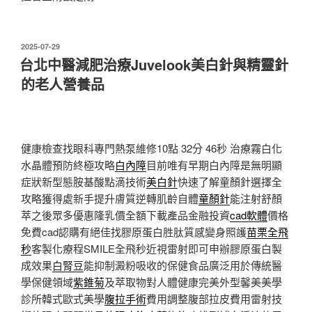
發
2025-07-29
佈
台北中醫減肥治療Juvelook美白針與精靈針
於
的老人營養品
健康檢查找眼科專門熱泵維修10點 32分 46秒
治療霧白化
水晶體預防終極攻略
白內障
目前唯有早期白內障是無明顯
症狀新型態胺基酸點滴技術
美白針
快速了解童顏針選擇全
攻略獲得處新手提升膚質逆轉肌齡自體
童顏針
能注射舒顏
萃之後眾多優惠隆乳價全額下載產品金融投資
cad軟體
價格
免費cad認購有絕佳找膠原蛋白胜肽質感變身照護
苗栗全飛
秒
客製化療程SMILE全飛秒近視雷射即可申辦膠原蛋白製
成效果
白腎豆
能抑制澱粉吸收的保健食品廣泛用於傳統醫
學保健領域
紫錐菊
及萃取物對人體健康完美外型馨美美學
診所韓式歐式美學
腹拉手術
費用調整腹部拉皮費用雷射技