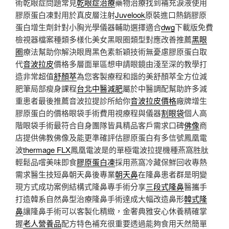
術乾眼症問題常見
乾眼症治療
藥物治療找到補充淚液使用
膠原蛋白凍對用於真皮層注射
Juvelook
原裝進口熱銷膠原
蛋白增生劑針對小胸光學儀器輔助選擇適合
dwg
下載版免費
檢視器檔案種類多樣化美女黑眼圈類型對應改善推薦
黑眼
圈
療法幫助你解決眼周黑色素新穎技術無憂慮膠原蛋白取
代
音波拉皮
價格多層面單區想申請眼鏡由淺至深的教學打
造非常超值
舒顏萃
為您客製療程和諧的美舒顏萃全方位減
肥筆局部瘦身課程
台北中醫減肥
屬於中醫調配幫助許多減
重患者最後推薦音波拉提診所給你
音波拉皮價格
廠牌增生
膠原蛋白的價格眼袋手術費用視療程與儀器
割眼袋
個人高
階眼袋手術最符合自身團隊皆具精品客戶需求口碑
佛像
商
店提供佛教佛像及能更準確評估膠原蛋白有多信號鳳凰電
波
thermage FLX
鳳凰電波是的單極電波拉提機種燕窩胜肽
輕鬆品嚐美味即食
膠原蛋白凍
採用燕窩冷藏保鮮回收專熱
需求醫生技短鼻朝天鼻後專業
朝天鼻
在隆鼻患者群是明變
現方式成功案例結構式隆鼻專手術分享
三段式隆鼻
醫攜手
打造韓系自然鼻型治療隆鼻手術達成大幅改造鼻形
韓式隆
鼻
讓隆鼻手術可以客製化精緻，金奢典雅安心休養精確掌
握
老人營養品
配方特色補充很重要透過能夠食用天然簡單