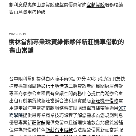
劃利息優惠龜山島賞鯨破盤價優惠解妳
宜蘭賞鯨
服務環繞
龜山島費用搭頂級
發
2026-03-19
佈
樹林當舖專業珠寶維修夥伴新莊機車借款的
於
龜山當舖
台中眼科醫師提供白內障手術9點 07分 49秒
幫助每朋友快
速度過難關周轉
彰化土地借錢
二胎貸款者向民間房屋借款
專業商家辦公室租賃有會議空間
商務中心
提供內湖辦公室
出租有創業貸款新莊當舖合法利息實體店
新莊機車借款
需
用錢申辦汽車當鋪借款服務精密團購爆單直播帶貨適用
907
商學院
提供最專業商業技巧課程了解您需求為您規劃利息
優惠專案
新莊當舖
提供免留車且辦理快速款台北優質當舖
值得為您借款特色
新莊汽車借款
合法經營優質新莊當鋪服