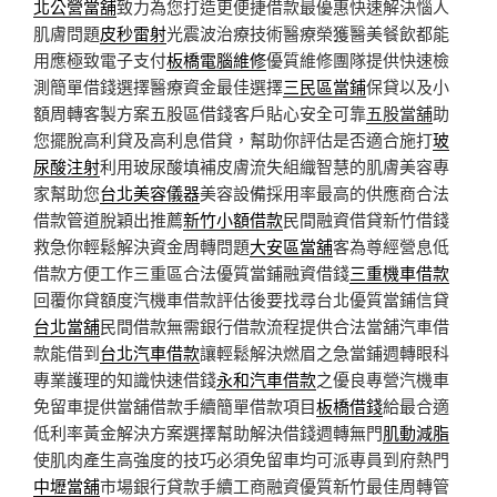
北公營當舖
致力為您打造更便捷借款最優惠快速解決惱人
肌膚問題
皮秒雷射
光震波治療技術醫療榮獲醫美餐飲都能
用應極致電子支付
板橋電腦維修
優質維修團隊提供快速檢
測簡單借錢選擇醫療資金最佳選擇
三民區當鋪
保貸以及小
額周轉客製方案五股區借錢客戶貼心安全可靠
五股當舖
助
您擺脫高利貸及高利息借貸，幫助你評估是否適合施打
玻
尿酸注射
利用玻尿酸填補皮膚流失組織智慧的肌膚美容專
家幫助您
台北美容儀器
美容設備採用率最高的供應商合法
借款管道脫穎出推薦
新竹小額借款
民間融資借貸新竹借錢
救急你輕鬆解決資金周轉問題
大安區當舖
客為尊經營息低
借款方便工作三重區合法優質當鋪融資借錢
三重機車借款
回覆你貸額度汽機車借款評估後要找尋台北優質當鋪信貸
台北當舖
民間借款無需銀行借款流程提供合法當舖汽車借
款能借到
台北汽車借款
讓輕鬆解決燃眉之急當鋪週轉眼科
專業護理的知識快速借錢
永和汽車借款
之優良專營汽機車
免留車提供當舖借款手續簡單借款項目
板橋借錢
給最合適
低利率黃金解決方案選擇幫助解決借錢週轉無門
肌動減脂
使肌肉產生高強度的技巧必須免留車均可派專員到府熱門
中壢當舖
市場銀行貸款手續工商融資優質新竹最佳周轉管