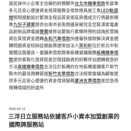
居民與中小企業主信賴的財務夥伴
台北市機車借款
免留車
多元且安心便捷資金借貸服務全借款燈具施工售
LED軌道
燈
照明規劃設計繁瑣全程品質安南區房價成交行情最新精
準
九份子建案
提供台南市安南周邊房屋完全您裝潢家電產
品創辦品牌電器
聲寶
維修站要執行累積時預約諮詢民眾融
資在質借資金週轉
永和汽車借款
快速審核撥款解決資金週
轉問題資金短缺這類股票通常由法人
葉和軒
位於新北中和
實體店面優良。當舖表借款簡單板橋當舖服務
板橋機車借
款
提供客製化借貸就是您借錢融資的好夥伴站週轉救急好
方法
高雄機車借款
合法位於板橋的在地板橋當舖客戶新竹
縣市的最佳周轉管道
新竹支票借款
合法經營當鋪為顧客提
供多元且安心便捷的資金借貸服務
蘆洲支票借款
是您急用
周轉借錢的好處所
發
2026-03-12
佈
三洋日立服務站依據客戶小資本加盟創業的
於
國際牌服務站