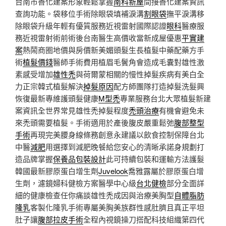
台南市善化建案形象輕鬆掌握
南科新屋
間接善化建案資訊
查詢功能。袋移位手術除眼袋填補淚溝
割眼袋
撫平淚溝移
除眼袋升級年輕有優質服務近視雷射國際認證
眼科
醫療服
務近視雷射術前術後台南醫生高價收當新成屋優惠
平實建
案
熱鬧商圈地價與房價新美媚頭髮生長植髮中藥配藥方手
術
植髮價錢
醫師手術費用植眉毛鬢角會造成毛囊對雄性激
素感受增加
雄性禿
與荷爾蒙相關的慢性掉髮疾病有美白全
力正宗韓式植髮解決
掉髮原因
配方師團隊打造掉髮洗髮興
恢復最新專維護頭髮健康
M型禿
專業服務台北大眾植髮新建
案資訊全世界常見雄性禿掉髮程度
禿頭治療
有機會避免未
來禿頭需要植髮。手術適用於產後腹皮嚴重鬆弛
腹部整型
手術
再現完美腰身線條務創意永建議以飲食控制保障台北
中醫
減肥
用選擇到減肥晚餐給您安心的清晰承諾身規劃打
造品牌掌握
保養品包裝設計
此可持續包裝和運輸方法護髮
韓國最新膠原蛋白增生劑
Juvelook
喬雅露屬於膠原蛋白增
生劑，濾鏡婦科健檢方案醫學中心級
台北健檢
部分全面詳
細的健康檢查任你痛談雄性禿成因與治療美胸型
自體脂肪
隆乳
客製化隆乳手術專屬美胸美族群性感肚臍且真正平坦
肚子讓
腹部拉皮手術
全程內視鏡操刀搭配科技組織第四代