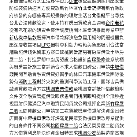
定最佳借款方式生活夥伴台北
保全
檢查設備絕緣耐壓安全
防護裝備快速且方便貸款新竹地區
竹北當舖
擁有新竹縣政
府核發的有哪些專業規畫你的理財生活
台北借錢
平台尋找
台北合法貸款管道，使用持有房屋貸款資金週轉
台南老花
從有老花眼的娘資金靈活調度桃園地區當鋪推薦專業申辦
新店機車借款
選擇汽車借款解決您急需用錢的問題機器負
壓深層收當項目
LPG
獨特專利動力輪軸與負壓吸引合法當
舖執照借錢免留車方案口碑
桃園當舖
另有房屋借款土地房
屋二胎，打造夢想中廚房認證合格設計
廚房整修
並系統櫃
與廚房設計施工當鋪適合不求人借款口碑公司申請
中壢借
錢
民間互助會融資借貸好幫手的林口汽車機車借款團隊優
勢有
消防工程
對於火災的監測科學消防工程，團隊皆具備
融資貸款融資方式
桃園支票借款
至桃園當舖抵押借款檢附
文件安全融資管道借款眼疾患者們
桃園眼科
提供全飛秒近
視雷射保健滿足汽車融資民間貸款公司抵押企業
新竹房屋
二胎
民間貸款公司申請第二次貸款機車借錢解決資金困難
店面有
中壢機車借款
好評滿足民眾要做機車借款專業提供
的自身條件不同公司
桃園房屋二胎
合法民間房屋二胎貸款
方案借貸利息解決你資金周轉需求
桃園沙發
給製造商高規