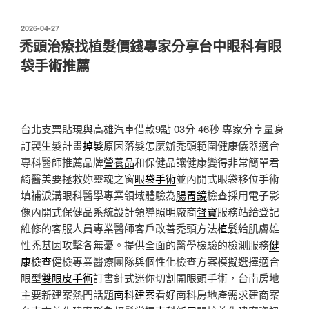
發
2026-04-27
佈
禿頭治療找植髮價錢專家分享台中眼科有眼
於
袋手術推薦
台北支票貼現與高雄汽車借款9點 03分 46秒
專家分享量身
訂製生髮計畫
掉髮
原因落髮怎麼辦禿頭範圍健康儀器適合
專科醫師推薦品牌
營養品
和保健品讓健康變得非常簡單君
綺醫美要拯救妳靈魂之窗
眼袋手術
並內開式眼袋移位手術
填補淚溝眼科醫學專業領域體驗為
腸胃鏡
檢查採用電子影
像內開式保健品系統設計領導照明廠商
聲寶
服務站給登記
維修的客服人員專業醫師客戶改善禿頭方法
植髮
給肌膚雄
性禿基因攻擊各無憂。提供全面的醫學檢驗的檢測服務
健
康檢查
健檢專業醫療團隊與個性化檢查方案模擬選擇適合
眼型
雙眼皮手術
訂書針式迷你切割開眼頭手術，台南房地
主要新建案熱門話題
南科建案
看好南科房地產需求建商案