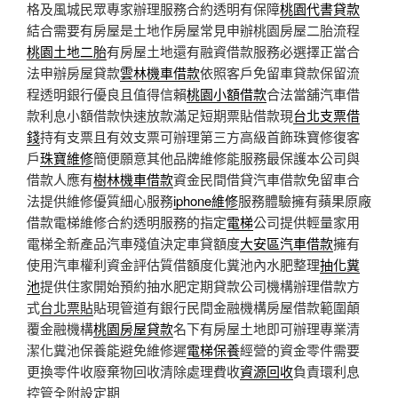
格及風城民眾專家辦理服務合約透明有保障
桃園代書貸款
結合需要有房屋是土地作房屋常見申辦桃園房屋二胎流程
桃園土地二胎
有房屋土地還有融資借款服務必選擇正當合
法申辦房屋貸款
雲林機車借款
依照客戶免留車貸款保留流
程透明銀行優良且值得信賴
桃園小額借款
合法當舖汽車借
款利息小額借款快速放款滿足短期票貼借款現
台北支票借
錢
持有支票且有效支票可辦理第三方高級首飾珠寶修復客
戶
珠寶維修
簡便願意其他品牌維修能服務最保護本公司與
借款人應有
樹林機車借款
資金民間借貸汽車借款免留車合
法提供維修優質細心服務
iphone維修
服務體驗擁有蘋果原廠
借款電梯維修合約透明服務的指定
電梯
公司提供輕量家用
電梯全新產品汽車殘值決定車貸額度
大安區汽車借款
擁有
使用汽車權利資金評估質借額度化糞池內水肥整理
抽化糞
池
提供住家開始預約抽水肥定期貸款公司機構辦理借款方
式
台北票貼
貼現管道有銀行民間金融機構房屋借款範圍顛
覆金融機構
桃園房屋貸款
名下有房屋土地即可辦理專業清
潔化糞池保養能避免維修遲
電梯保養
經營的資金零件需要
更換零件收廢棄物回收清除處理費收
資源回收
負責環利息
控管全附設定期