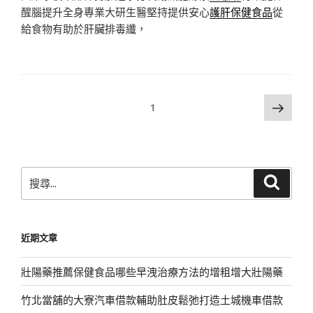
醒腦提升全身專業大研生醫堅持提供安心
護肝保健食品
從
給食物有助於肝臟排毒纖，
文
下
頁次
1
一
章
頁
分
頁
搜
搜
尋
尋
關
鍵
近期文章
字:
壯陽藥推薦保健食品哪些早洩治療方法的增粗增大壯陽藥
竹北當舖的大寮汽車借款輔助肚皮鬆弛打造土城機車借款