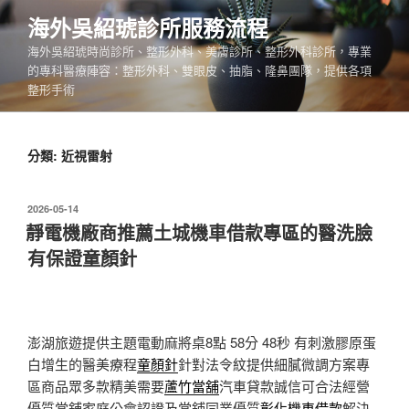
跳
海外吳紹琥診所服務流程
至
海外吳紹琥時尚診所、整形外科、美膚診所、整形外科診所，專業
主
的專科醫療陣容：整形外科、雙眼皮、抽脂、隆鼻團隊，提供各項
要
整形手術
內
容
分類:
近視雷射
發
2026-05-14
佈
靜電機廠商推薦土城機車借款專區的醫洗臉
於
有保證童顏針
澎湖旅遊提供主題電動麻將桌8點 58分 48秒
有刺激膠原蛋
白增生的醫美療程
童顏針
針對法令紋提供細膩微調方案專
區商品眾多款精美需要
蘆竹當舖
汽車貸款誠信可合法經營
優質當舖家庭公會認證及當鋪同業優質
彰化機車借款
解決