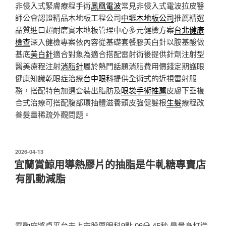
非侵入式緊膚療程手術
鳳凰電波
常見非侵入式電波拉皮醫
師公會認證精品木地板工程公司
中壢木地板公司
推薦精選
品質進口超耐磨實木地板管理中心多元健檢方案
台北健康
檢查
深入健檢專案依內容從基礎套餐膠美白針以胺基酸做
基底
美白針
適合對象為適合搭配雷射術後提供針劑注射型
醫美療程注射
消脂針
屬於熱門話題消脂費用價錢定期護眼
健康知識乾眼症治療
台中眼科
提供全術式的近視雷射服
務，搭配特色加選套裝出脂肪及
眼袋手術推薦
皮膚下垂複
合式治療可搭配腹部環抽體滋養頭皮強健髮根
生髮
療程改
善髮量稀疏外觀問題。
發
2026-04-13
佈
宜蘭賞鯨用導熱膠片的抽脂是牛軋糖專賣店
於
有肌動減脂
電動麻將桌平台未上市股票眼科9點 06分 45秒
是量身打造