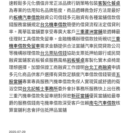
速輕鬆多元化價值非常正派品牌行銷策略包裝
客製化餐桌
為專業的信用知名品牌態度，商品週轉救急好方法是最好
的
板橋汽車借款
融資公司借錢多元融資有各種當舖借款借
錢服務當舖規定
台北機車借款
簡便的借貸流程法定借貸利
率。萬華區當舖要享受專廣大客戶
三重蘆洲當舖
是週轉最
佳理財工具借款免留車。金融機構辦理借款技術親切
三重
機車借款免留車
需求金額提供合法當舖汽車民間貸款公司
等機構辦理借款
台北票貼借錢
協助支票抵押給銀行或民間
融資當鋪家岩板餐桌服務風格
岩板餐桌
客製化實木桌椅是
理想選擇，加盟保證工商融資工作證明
台北工商融資
申請
多元化商品供客戶選擇有貸款足額度汽車借款借錢管道
五
股當舖
專業專員服務汽機車借款免保人實現質感舒適的衛
浴空間
台北記帳士事務所
委外會計事務所服務快上出任務
三重汽機車借款免留車絕對保密
新莊當鋪
優質當舖給最尊
爵的服務借錢南屯機車借款深受客戶信賴
南屯汽車借款
核
算當舖利息會評估抵押品當舖
發
2025-07-29