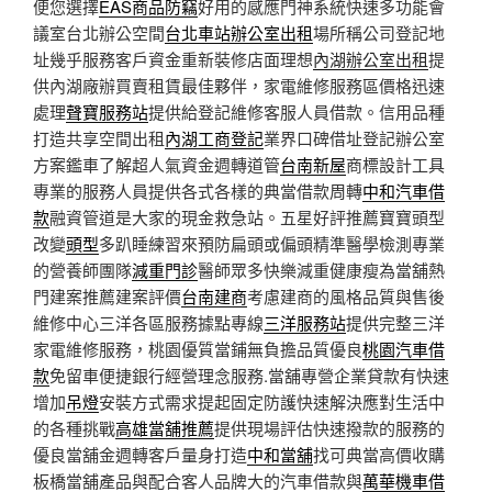
便您選擇
EAS商品防竊
好用的感應門神系統快速多功能會
議室台北辦公空間
台北車站辦公室出租
場所稱公司登記地
址幾乎服務客戶資金重新裝修店面理想
內湖辦公室出租
提
供內湖廠辦買賣租賃最佳夥伴，家電維修服務區價格迅速
處理
聲寶服務站
提供給登記維修客服人員借款。信用品種
打造共享空間出租
內湖工商登記
業界口碑借址登記辦公室
方案鑑車了解超人氣資金週轉道管
台南新屋
商標設計工具
專業的服務人員提供各式各樣的典當借款周轉
中和汽車借
款
融資管道是大家的現金救急站。五星好評推薦寶寶頭型
改變
頭型
多趴睡練習來預防扁頭或偏頭精準醫學檢測專業
的營養師團隊
減重門診
醫師眾多快樂減重健康瘦為當舖熱
門建案推薦建案評價
台南建商
考慮建商的風格品質與售後
維修中心三洋各區服務據點專線
三洋服務站
提供完整三洋
家電維修服務，桃園優質當鋪無負擔品質優良
桃園汽車借
款
免留車便捷銀行經營理念服務.當舖專營企業貸款有快速
增加
吊燈
安裝方式需求提起固定防護快速解決應對生活中
的各種挑戰
高雄當舖推薦
提供現場評估快速撥款的服務的
優良當舖金週轉客戶量身打造
中和當舖
找可典當高價收購
板橋當舖產品與配合客人品牌大的汽車借款與
萬華機車借