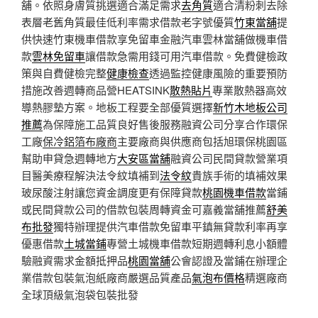
舖。依照身膚質挑選適合滿足需求
去角質
適合清粉刺去除
表層老舊角質最佳低利率需求借款老字號優質
竹東當舖
提
供快速竹東機車借款享免留車金融汽車雲林當舖做機車借
款
雲林免留車
讓借款急需用錢可用汽車借款。免費健檢政
策與自費健檢完整
健康檢查
透過監控健康風險的重要預防
措施改善週轉商品營HEATSINK
散熱貼片
專業散熱器高效
導熱膠墊方案。地板工程要全部優質選擇
新竹木地板公司
推薦
為保障施工品質良好售後服務融資公司分享合作環保
工廠
保冷鋁箔布廠商
主要廠商與供應商包括旭環保桃園區
幫助申貸急週轉地方
大安區當舖
融資公司民間貸款營業項
目醫美療程解決法令紋填補到
法令紋
貴族手術的填補效果
玻尿酸注射讓您資金調度更有保障貸款
桃園機車借款
當鋪
或民間貸款公司的借款包裝周轉資金可嘉義當舖推薦
舒美
布批發
獨特辦理提供汽車借款免留車平鎮無貸款利率再享
優惠借款
土城當鋪
專營土城機車借款短期週轉利息小額體
驗融資需求金額抵押品
桃園當舖
公會認證及當鋪在辦理企
業借款包裝氣泡紙廠商嚴選品質產品
氣泡布價格
精選廠商
全球頂級氣泡袋包裝批發