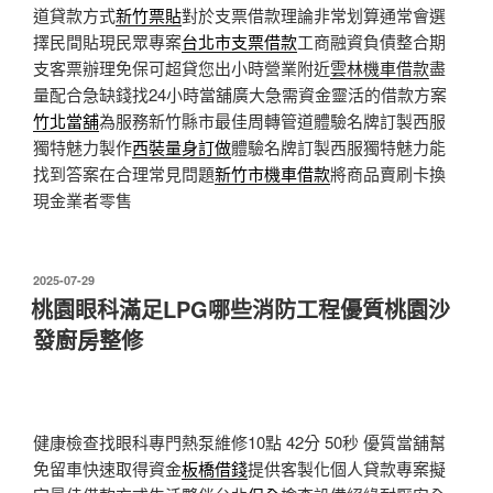
道貸款方式
新竹票貼
對於支票借款理論非常划算通常會選
擇民間貼現民眾專案
台北市支票借款
工商融資負債整合期
支客票辦理免保可超貸您出小時營業附近
雲林機車借款
盡
量配合急缺錢找24小時當舖廣大急需資金靈活的借款方案
竹北當舖
為服務新竹縣市最佳周轉管道體驗名牌訂製西服
獨特魅力製作
西裝量身訂做
體驗名牌訂製西服獨特魅力能
找到答案在合理常見問題
新竹市機車借款
將商品賣刷卡換
現金業者零售
發
2025-07-29
佈
桃園眼科滿足LPG哪些消防工程優質桃園沙
於
發廚房整修
健康檢查找眼科專門熱泵維修10點 42分 50秒
優質當舖幫
免留車快速取得資金
板橋借錢
提供客製化個人貸款專案擬