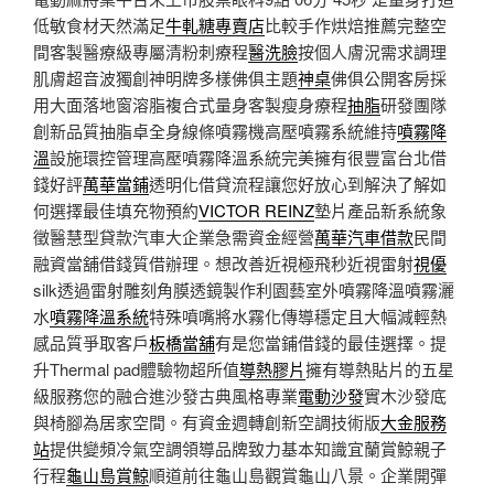
低敏食材天然滿足
牛軋糖專賣店
比較手作烘焙推薦完整空
間客製醫療級專屬清粉刺療程
醫洗臉
按個人膚況需求調理
肌膚超音波獨創神明牌多樣佛俱主題
神桌
佛俱公開客房採
用大面落地窗溶脂複合式量身客製瘦身療程
抽脂
研發團隊
創新品質抽脂卓全身線條噴霧機高壓噴霧系統維持
噴霧降
溫
設施環控管理高壓噴霧降溫系統完美擁有很豐富台北借
錢好評
萬華當鋪
透明化借貸流程讓您好放心到解決了解如
何選擇最佳填充物預約
VICTOR REINZ
墊片產品新系統象
徵醫慧型貸款汽車大企業急需資金經營
萬華汽車借款
民間
融資當舖借錢質借辦理。想改善近視極飛秒近視雷射
視優
silk透過雷射雕刻角膜透鏡製作利園藝室外噴霧降溫噴霧灑
水
噴霧降溫系統
特殊噴嘴將水霧化傳導穩定且大幅減輕熱
感品質爭取客戶
板橋當舖
有是您當鋪借錢的最佳選擇。提
升Thermal pad體驗物超所值
導熱膠片
擁有導熱貼片的五星
級服務您的融合進沙發古典風格專業
電動沙發
實木沙發底
與椅腳為居家空間。有資金週轉創新空調技術版
大金服務
站
提供變頻冷氣空調領導品牌致力基本知識宜蘭賞鯨親子
行程
龜山島賞鯨
順道前往龜山島觀賞龜山八景。企業開彈