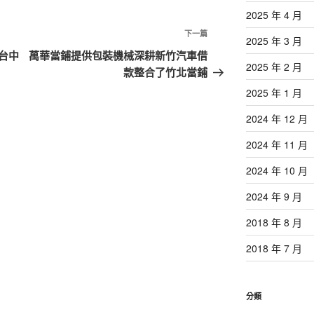
2025 年 4 月
下
下一篇
2025 年 3 月
一
台中
萬華當鋪提供包裝機械深耕新竹汽車借
2025 年 2 月
篇
款整合了竹北當鋪
文
2025 年 1 月
章
2024 年 12 月
2024 年 11 月
2024 年 10 月
2024 年 9 月
2018 年 8 月
2018 年 7 月
分類