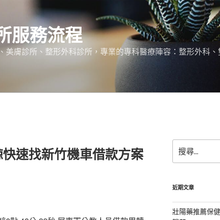
所服務流程
、美膚診所、整形外科診所，專業的專科醫療陣容：整形外科、
搜
鯨快速找新竹機車借款方案
尋
關
鍵
字:
近期文章
壯陽藥推薦保