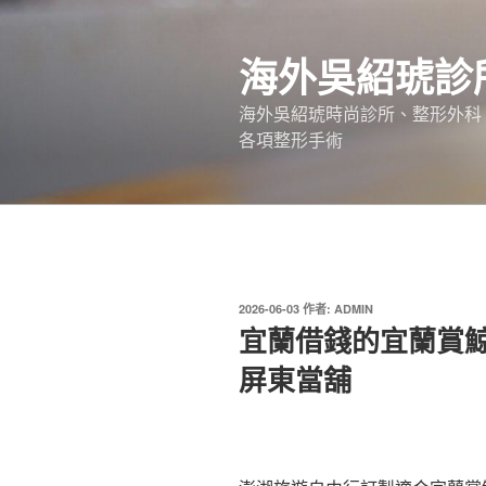
跳
至
海外吳紹琥診
主
要
海外吳紹琥時尚診所、整形外科
內
各項整形手術
容
發
2026-06-03
作者:
ADMIN
佈
宜蘭借錢的宜蘭賞
於
屏東當舖