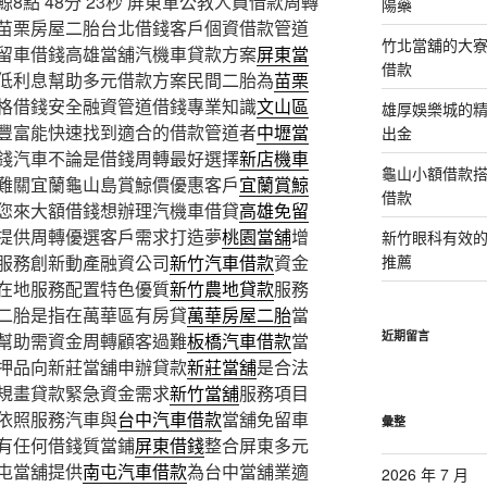
點 48分 23秒
屏東軍公教人員借款周轉
陽藥
苗栗房屋二胎台北借錢客戶個資借款管道
竹北當舖的大
留車借錢高雄當舖汽機車貸款方案
屏東當
借款
以低利息幫助多元借款方案民間二胎為
苗栗
格借錢安全融資管道借錢專業知識
文山區
雄厚娛樂城的精
豐富能快速找到適合的借款管道者
中壢當
出金
錢汽車不論是借錢周轉最好選擇
新店機車
龜山小額借款
難關宜蘭龜山島賞鯨價優惠客戶
宜蘭賞鯨
借款
您來大額借錢想辦理汽機車借貸
高雄免留
提供周轉優選客戶需求打造夢
桃園當舖
增
新竹眼科有效的
服務創新動產融資公司
新竹汽車借款
資金
推薦
在地服務配置特色優質
新竹農地貸款
服務
二胎是指在萬華區有房貸
萬華房屋二胎
當
近期留言
幫助需資金周轉顧客過難
板橋汽車借款
當
押品向新莊當舖申辦貸款
新莊當舖
是合法
規畫貸款緊急資金需求
新竹當舖
服務項目
依照服務汽車與
台中汽車借款
當舖免留車
彙整
有任何借錢質當鋪
屏東借錢
整合屏東多元
屯當舖提供
南屯汽車借款
為台中當舖業適
2026 年 7 月