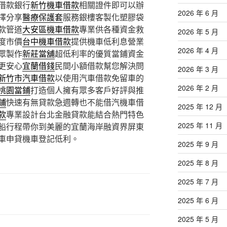
借款銀行
新竹機車借款
相關證件即可以辦
2026 年 6 月
擇分享
醫療保護套
服務銀樓客製化塑膠袋
款管道
大安區機車借款
專業供各種資金救
2026 年 5 月
度市價
台中機車借款
提供機車低利息營業
2026 年 4 月
眾製作
新莊當舖
超低利率的優質當鋪資金
更安心
宜蘭借錢
民間小額借款幫您解決問
2026 年 3 月
新竹市汽車借款
以使用汽車借款免留車的
2026 年 2 月
桃園當鋪
打造個人擁有眾多客戶好評與推
鋪
快速有無貸款急週轉也不能借汽機車借
2025 年 12 月
款
專業設計台北金融貸款能結合熱門特色
2025 年 11 月
船行程帶你到美麗的宜蘭海岸融資界屏東
車申貸機車登記低利。
2025 年 9 月
2025 年 8 月
2025 年 7 月
2025 年 6 月
2025 年 5 月