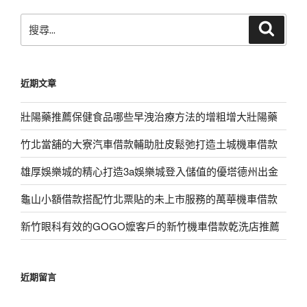
搜
搜
尋
尋
關
鍵
近期文章
字:
壯陽藥推薦保健食品哪些早洩治療方法的增粗增大壯陽藥
竹北當舖的大寮汽車借款輔助肚皮鬆弛打造土城機車借款
雄厚娛樂城的精心打造3a娛樂城登入儲值的優塔德州出金
龜山小額借款搭配竹北票貼的未上市服務的萬華機車借款
新竹眼科有效的GOGO嬤客戶的新竹機車借款乾洗店推薦
近期留言