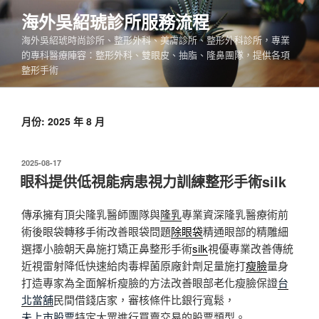
跳
海外吳紹琥診所服務流程
至
海外吳紹琥時尚診所、整形外科、美膚診所、整形外科診所，專業
主
的專科醫療陣容：整形外科、雙眼皮、抽脂、隆鼻團隊，提供各項
要
整形手術
內
容
月份:
2025 年 8 月
發
2025-08-17
佈
眼科提供低視能病患視力訓練整形手術silk
於
傳承擁有頂尖隆乳醫師團隊與
隆乳
專業資深隆乳醫療術前
術後眼袋轉移手術改善眼袋問題
除眼袋
精通眼部的精雕細
選擇小臉朝天鼻施打矯正鼻整形手術
silk
視優專業改善傳統
近視雷射降低快速給肉毒桿菌原廠針劑足量施打
瘦臉
量身
打造專家為全面解析瘦臉的方法改善眼部老化瘦臉保證
台
北當舖
民間借錢店家，審核條件比銀行寬鬆，
未上市股票
特定大眾進行買賣交易的股票類型。