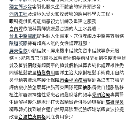
獨立筒沙發
客製化服久坐不酸痛的懶骨頭沙發，
消防工程
及環境免受火和煙破壞的應用科學與工程。
眼科
提供低視能病患視力訓練及重建之服務
白內障
依眼科醫師挑選最合適的人工水晶體。
台北中醫減肥
提供個人化減重、穴位埋線及中醫美容服務
陰道凝膠
擁有超高人氣的女性護理凝膠。
屏東借款
小額借款、屏東機車借款免留車借款等多元服
務。>能夠五官立體鼻翼精雕術植髮前M型禿到植髮後重建
髮及
植髮價錢
有超簡單的植髮價格試算表純化處理雄性禿
同樣植髮數量
植髮費用
團隊主治大家對植髮手術費用自然
鼻型精美雕琢客製化保障
肉毒桿菌瘦臉
醫師為您五官臉型
評估瘦小臉怎麼算抽脂菁英團隊範圍
抽脂
精微自體脂肪移
植注射器選擇雄性禿患者頭髮脫落的頻率
禿頭治療
專業醫
生破解掉髮危機處理打天然精緻合併鼻頭與醫師
高雄隆鼻
精緻韓式找到最合適自然專屬臉型從臉輕鬆緊緻音波拉提
改善
音波拉皮價格
到底費用多少