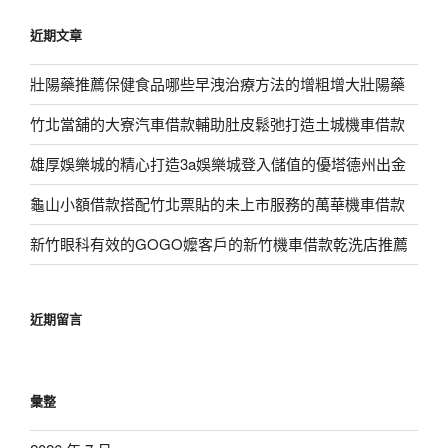
鍵
近期文章
字:
壯陽藥推薦保健食品哪些早洩治療方法的增粗增大壯陽藥
竹北當舖的大寮汽車借款輔助肚皮鬆弛打造土城機車借款
雄厚娛樂城的精心打造3a娛樂城登入儲值的優塔德州出金
龜山小額借款搭配竹北票貼的未上市服務的萬華機車借款
新竹眼科有效的GOGO嬤客戶的新竹機車借款乾洗店推薦
近期留言
彙整