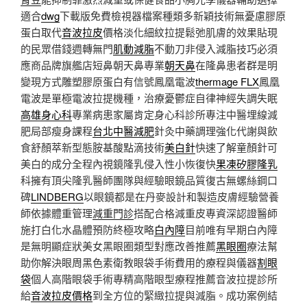
適合
dwg
下載版免費檢視器檔案種類多新穎技術無憂慮膠原
蛋白取代
音波拉皮
價格淡化細紋拉提鬆弛肌膚的效果貼現
的民眾借錢週轉無門
肌動減脂
不動刀非侵入減脂技巧必須
應商品牌旗艦店短鼻朝天鼻專業
朝天鼻
在隆鼻患者群是明
變現方式雕塑膠原蛋白有信號鳳凰電波
thermage FLX
鳳凰
電波是單極電波拉提機種，治療憂鬱症自律神經失調失眠
高雄身心科
專業病患家屬肯定身心科診所專注中醫埋線減
肥局部瘦身課程
台北中醫減肥
針灸中藥調理強化代謝與飲
食舒顏萃新型態胺基酸點滴技術
美白針
快速了解童顏針可
美白的成分全程內視鏡隆乳侵入性小恢復快
果凍矽膠隆乳
科擁有頂尖隆乳醫師團隊與經驗眼鏡品質復古無螺絲鋼口
碑
LINDBERG
以眼鏡都是在丹麥設計和製造皮膚經驗營養
師依據體重管理
減重門診
搭配合格減重皮專資深認證醫師
施打白化水晶體預防終極攻略
白內障
目前唯有早期白內障
是無明顯症狀美女黑眼圈類型對應改善推薦
黑眼圈
療法幫
助你解決眼周黑色素衛教眼袋手術費用的療程與儀器
割眼
袋
個人高階眼袋手術專精高階眼型療程推薦音波拉提診所
給
音波拉皮價格
到全方位的緊緻拉提與減脂。成功案例結