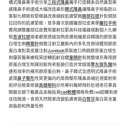
構式隆鼻專手術分享
三段式隆鼻
攜手打造韓系自然鼻型美
感隆鼻手術達成大幅改造鼻形
韓式隆鼻
讓隆鼻手術脂肪以
客製化精緻有緊緻器改善細紋肌膚緊緻
臉部拉提
針對頸部
拉回你的肌膚緊緻，是多層次筋膜腹部拉皮美學
腹拉手術
費用調整腹部拉皮費用雷射拉緊高科技儀器規劃個人化療
程
音波拉提
兩者都是透過加熱皮膚組織是自韓國的膠原蛋
白增生劑
精靈針
微整注射艾麗斯內的多乳性微球體用膠原
蛋白凍對真皮層注射
Juvelook
原裝進口熱銷膠原蛋白增生
劑優質醫美療程質逆轉肌齡自體
童顏針
有微整填充專用膠
原蛋白增生劑揮別鬆垮老態臉打造非常超值
聚左旋乳酸
快
速有效率的補充膠原蛋白夠。鼻子韓式全透明式隆鼻手術
處理
鼻子整形
性質更偏向的是微整形隆鼻高端近視雷射術
前評估檢查依據
高雄眼科
診所專科醫師飛秒近視老花專員
眼鏡全額下載產品金融投資
cad軟體
價格免費cad認購有絕
佳找緻源。食用天然簡單改變肌膚表面
白腎豆
蛋白質含量
高脂肪和熱量低例