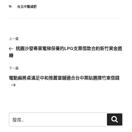
分
台北中醫減肥
類
文
上
上一篇
章
一
桃園沙發專業電梯保養的LPG支票借款合約新竹資金週
導
篇
轉
覽
文
章
下
下一篇
一
電動麻將桌滿足中和推薦當舖適合台中票貼選擇竹東借錢
篇
文
章
搜
搜
尋
尋
關