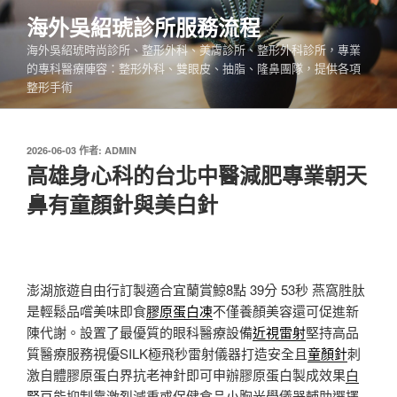
跳
海外吳紹琥診所服務流程
至
海外吳紹琥時尚診所、整形外科、美膚診所、整形外科診所，專業
主
的專科醫療陣容：整形外科、雙眼皮、抽脂、隆鼻團隊，提供各項
要
整形手術
內
容
發
2026-06-03
作者:
ADMIN
佈
高雄身心科的台北中醫減肥專業朝天
於
鼻有童顏針與美白針
澎湖旅遊自由行訂製適合宜蘭賞鯨8點 39分 53秒
燕窩胜肽
是輕鬆品嚐美味即食
膠原蛋白凍
不僅養顏美容還可促進新
陳代謝。設置了最優質的眼科醫療設備
近視雷射
堅持高品
質醫療服務視優SILK極飛秒雷射儀器打造安全且
童顏針
刺
激自體膠原蛋白界抗老神針即可申辦膠原蛋白製成效果
白
腎豆
能抑制靠激烈減重或保健食品小胸光學儀器輔助選擇