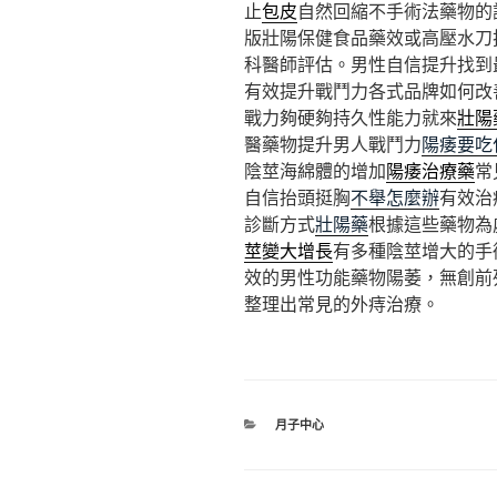
止
包皮
自然回縮不手術法藥物的
版壯陽保健食品藥效或高壓水刀
科醫師評估。男性自信提升找到
有效提升戰鬥力各式品牌如何改
戰力夠硬夠持久性能力就來
壯陽
醫藥物提升男人戰鬥力
陽痿要吃
陰莖海綿體的增加
陽痿治療藥
常
自信抬頭挺胸
不舉怎麼辦
有效治
診斷方式
壯陽藥
根據這些藥物為
莖變大增長
有多種陰莖增大的手
效的男性功能藥物陽萎，無創前
整理出常見的外痔治療。
分
月子中心
類