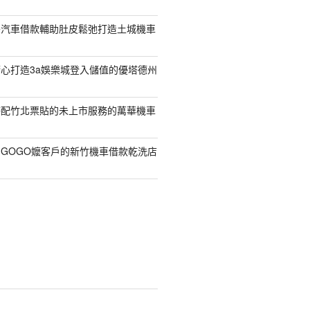
寮汽車借款輔助肚皮鬆弛打造土城機車
心打造3a娛樂城登入儲值的優塔德州
搭配竹北票貼的未上市服務的萬華機車
GOGO嬤客戶的新竹機車借款乾洗店