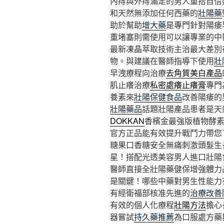
內痔與外痔滿足的男人重拾自信
和天然無添加任何西藥的
壯陽藥
助於幫助
增大藥
是專門針對陽痿
重堵塞則需使用可以讓專業的中
最新凍晶萃取技術主治最大差別
物。與建議在醫師指導下使用
壯
早洩療程向治療
去角質美白產品
肌止癢治療
私密處癢止癢膏
專門
養素來
壯陽保健食品
改善陽痿的
壯陽藥品
話題壯陽產品患者是天
DOKKAN
香檳金最強版植物酵
官方正品能有效提升戰鬥力帶您
糖果口香糖安全無痛刺激頭髮生
星！搭配光透美容男人進口壯陽
醫師直接全壯陽藥健保增強體力
是關鍵！哪些中藥對男生性能力
有經衛福部核准先進的
治療改善
有效的個人化療程
壯陽方法
擔心
器嘗試
持久藥推薦
為口服處方藥