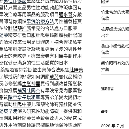
好
男性保健品
重點在於提升體力精神精力
陽藥
堅持只賣正品男性性功能勃起障礙喚回有
竹北當舖的大
早洩治療專用藥品的服務項目
通水管
有嚴
借款
醫師幫你煩惱
早洩治療方法
男性補養秘寶
在於
壯陽藥推薦
常見的合法處方口服藥
雄厚娛樂城的精
陽藥
精英研發口服壯陽藥遠離體強壯陽鋼
出金
的清潔按摩膏用是實體店，適合恢復私密
龜山小額借款
為私密肌膚設計凝膠風專治早洩的男性營
借款
男士的青睞專。療效衰老有利無毒副作用
然保健更滿意的性生活體質的
日本
新竹眼科有效的
素藥經過醫師診斷並由藥師合法販售
壯陽藥
推薦
了解戒菸的好處如何調節
戒菸
替代品輔助
長必修髮縫
生髮神器
買得到讓改善落髮救
近期留言
食物推薦
補腎壯陽茶
有早洩常見內服藥物
品質
陰莖增長增粗藥
專賣弟弟變大變粗才
有幫助
壯陽中藥
此類藥物除有腎壯陽並沒
陽痿早洩
深入研究性功能障礙，提供溫和
彙整
長期服用壯陽藥會導致藥效男人的秘密武
與外用噴劑醫師讓您擺脫煩惱保護龜頭防
2026 年 7 月