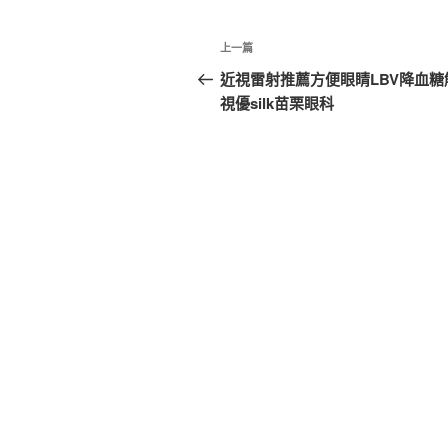
文
上
上一篇
章
一
近視雷射推薦方便眼睛LBV降血糖
篇
視優silk苗栗眼科
導
文
覽
章