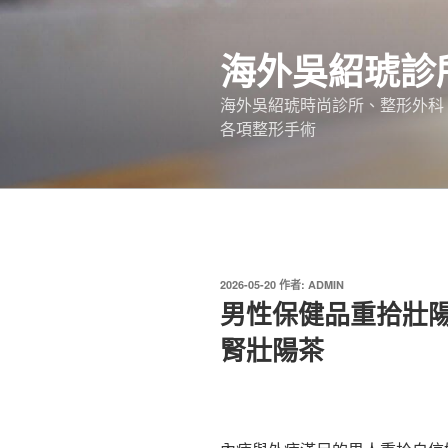
跳
至
海外吳紹琥診
主
要
海外吳紹琥時尚診所、整形外科
內
各項整形手術
容
發
2026-05-20
作者:
ADMIN
佈
男性保健品重拾壯
於
腎壯陽茶