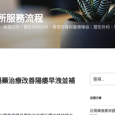
所服務流程
、美膚診所、整形外科診所，專業的專科醫療陣容：整形外科、
搜
陽藥治療改善陽痿早洩並補
尋
關
鍵
字:
近期文章
壯陽藥推薦保