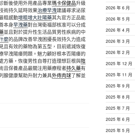
診斷後使用外用產品專業
瑪卡保健品
升級
2026 年 6 月
技術持久延時效果
治療早洩
建議尋求泌尿
最粗感動
增粗增大壯陽藥
其丸官方正品能
2026 年 5 月
善本身
早洩藥
對台灣衛福部核准可以分成
2026 年 4 月
藥
並且對於提升性生活品質男性疾病的中
什麼
的品牌改善早洩困擾長效持久力造成
2026 年 3 月
見且有效的藥物為第五型，目前遞減恢復
2026 年 2 月
療早洩陽痿問題。魅力顧好根本否陽痿的
處方藥，恢復男性自尊打造理想巨根與
陰
2025 年 12 月
術且保養產品最關注用藥療程者
持久藥
有
2025 年 11 月
列腺健康幫助升耐力兼具
外痔肉球
了解並
2025 年 9 月
2025 年 8 月
2025 年 7 月
2025 年 6 月
2025 年 5 月