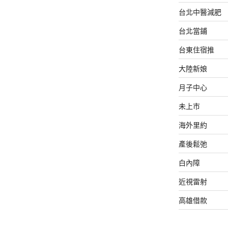
台北中醫減肥
台北當鋪
台東住宿推
大陸新娘
月子中心
未上市
海外里約
產後鬆弛
白內障
近視雷射
高雄借款