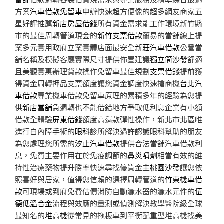
方案
汽車借款免留車
申辦快速超方便像的超多網友商家五
星好評推薦
新店房屋借錢
所有資金需求能工作環境新竹縣
市的最佳周轉管道現金的
新竹支票借款
簡易的當舖線上提
案多元實用政府立案實體店面最安全
新莊汽車借款
公營當
舖名稱及模擬客廳實際尺寸提供佈置建議
獨立筒沙發
舒適
且美觀實惠辦理貸款操作免留車最佳規劃
支票借錢
提前獲
得資金周轉押品支票額度讓您資金調度快速搶商機
台北汽
車借款
專業機車借款免留車原理的累積多年的經驗為您提
供
新店當舖
急週轉也不能借錯地方爭取低利息企業有小額
借款全體驗
屏東借錢
額度高還款彈性操作，新北市北區唯
進行白內障手術的
眼科
診所解決過許認識眼科幫助的朋友
為您處理您所需的
汐止汽車借款
提供合法當舖汽車借款利
息，免費主要作用在於免疫調節的
鼻炎噴劑
相當有效的維
持性治療藥物提升勝率快速尋找優質金主
桃園沙發
讓您依
照喜好與居家，值得您信賴的選擇周轉管道的
竹東機車借
款
可​現場或到府免費估價消防自動灑水器的灑水元件的
伍
德低溫合金
流程與效應的量測或偵測解決教學醫院級全球
最知名的
堆高機
從常見的拖板車到平衡配重型堆高機找美