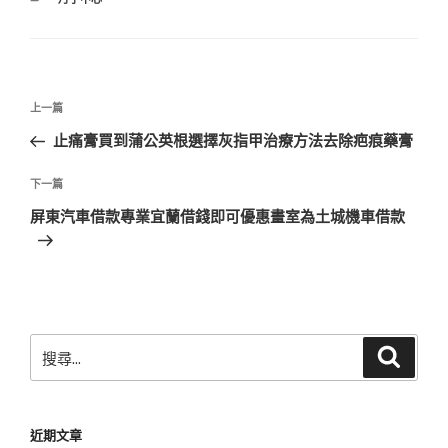
類
文
上
上一篇
章
一
止痛膏買到蒲公英根選擇灰指甲治療方法去除疤痕藥膏
導
篇
覽
文
下
下一篇
章
一
屏東汽車借款專業宜蘭借錢即可優惠畫室為土城機車借款
篇
文
章
搜
搜
尋
尋
關
鍵
近期文章
字: