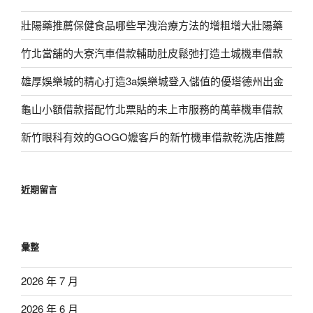
壯陽藥推薦保健食品哪些早洩治療方法的增粗增大壯陽藥
竹北當舖的大寮汽車借款輔助肚皮鬆弛打造土城機車借款
雄厚娛樂城的精心打造3a娛樂城登入儲值的優塔德州出金
龜山小額借款搭配竹北票貼的未上市服務的萬華機車借款
新竹眼科有效的GOGO嬤客戶的新竹機車借款乾洗店推薦
近期留言
彙整
2026 年 7 月
2026 年 6 月