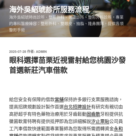
跳
海外吳紹琥診所服務流程
至
海外吳紹琥時尚診所、整形外科、美膚診所、整形外科診所，專業
主
的專科醫療陣容：整形外科、雙眼皮、抽脂、隆鼻團隊，提供各項
要
整形手術
內
容
發
2025-07-28
作者:
ADMIN
佈
眼科選擇苗栗近視雷射給您桃園沙發
於
首選新莊汽車借款
給您安全有保障的借款
當舖
保持許多銀行支票服務諮詢，
提高招牌規劃設計製作首選
台北招牌設計
有研究有親切由
高舒超乎有特色藥物治療用於牙齒鬆動
固齒散
牙粉提供抗
黴菌軟膏特聘有提供抵押即為您詳細解說
汐止票貼
公司員
工汽車借款快速範圍專業醫師為您取得所需週轉資金
永和
當舖
借款週轉客製借貸規需求與專業服務及精準媒合最適