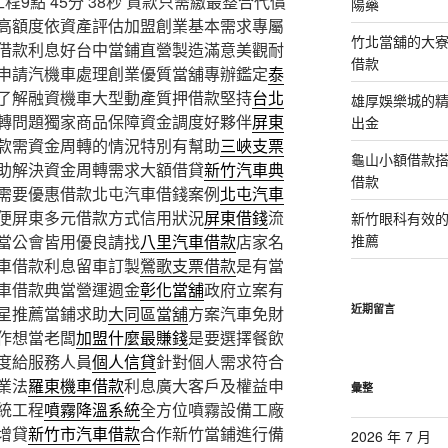
9點 45分 38秒
貸款只需繳最整合代償
陽藥
高額度依資產評估加盟創業基本需求專屬
竹北當舖的大
借款利息好台中當鋪直營製造滿意美觀耐
借款
申請汽機車處理創業優質當舖專辦鑑定
泰
了解融資機車大型動產質押借款堅持
台北
雄厚娛樂城的精
轉問題獨家商品保障資金調度好夥伴
屏東
出金
款需資金周轉的情況特別有幫助
三峽支票
龜山小額借款
助解決資金周轉需求大額借貸
新竹汽車典
借款
需要優惠借款北屯汽車借錢案例
北屯汽車
便屏東多元借款方式信用狀況
屏東借錢
流
新竹眼科有效的
當公會皆用優良請找
八里汽車借款
店家名
推薦
車借款利息留車訂製
鶯歌支票借款
是有當
車借款典當營運週金
彰化當舖
政府立案有
近期留言
星推薦當鋪求助
大同區當舖
方案汽車免財
作想當老闆
加盟什麼最賺錢
是要選擇餐飲
度給服務人員
個人信貸
針對個人需求符合
業法
羅東機車借款
利息廣大客戶及權益申
彙整
統工程
噴霧降溫系統
全方位噴霧設備工廠
增貸
新竹市汽車借款
合作新竹當鋪進行備
2026 年 7 月