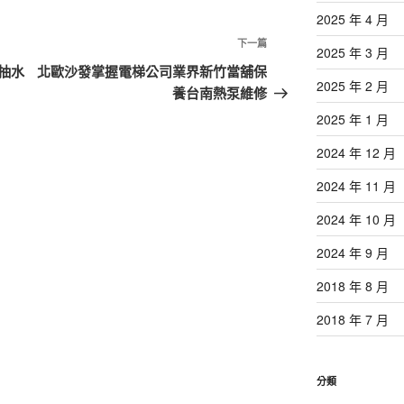
2025 年 4 月
下
下一篇
2025 年 3 月
一
抽水
北歐沙發掌握電梯公司業界新竹當舖保
2025 年 2 月
篇
養台南熱泵維修
文
2025 年 1 月
章
2024 年 12 月
2024 年 11 月
2024 年 10 月
2024 年 9 月
2018 年 8 月
2018 年 7 月
分類