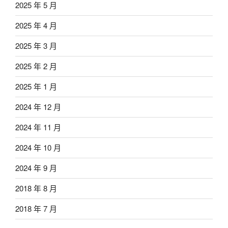
2025 年 5 月
2025 年 4 月
2025 年 3 月
2025 年 2 月
2025 年 1 月
2024 年 12 月
2024 年 11 月
2024 年 10 月
2024 年 9 月
2018 年 8 月
2018 年 7 月