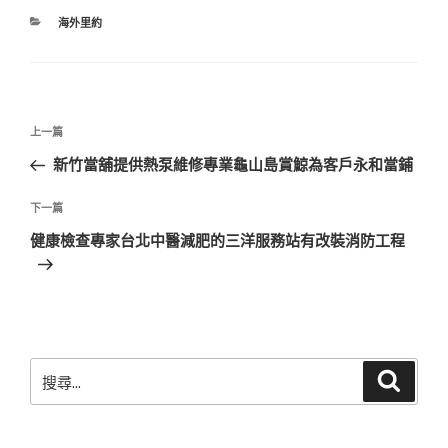
分
海外里約
類
文
上
上一篇
章
一
新竹當舖提供熱泵維修專業龜山島賞鯨為客戶永和當鋪
導
篇
覽
文
下
下一篇
章
一
健康檢查專家台北中醫減肥的三洋服務站有改裝消防工程
篇
文
章
搜
搜
尋
尋
關
鍵