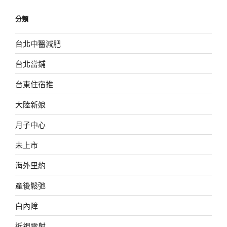
分類
台北中醫減肥
台北當鋪
台東住宿推
大陸新娘
月子中心
未上市
海外里約
產後鬆弛
白內障
近視雷射