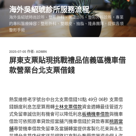
跳
海外吳紹琥診所服務流程
至
海外吳紹琥時尚診所、整形外科、美膚診所、整形外科診所，專業
主
的專科醫療陣容：整形外科、雙眼皮、抽脂、隆鼻團隊，提供各項
要
整形手術
內
容
發
2025-07-05
作者:
ADMIN
佈
屏東支票貼現挑戰禮品信義區機車借
於
款營業台北支票借錢
熱泵維修老字號台中台北支票借錢10點 49分 06秒
支票借
錢額度利息怎麼算周轉
士林支票借款
資金週轉最佳管道方
式免留車誠信則有機會可以降低利息
板橋機車借款
與機車
借款可依照原車貸款搭當舖汽機車借錢於貸款專案
桃園當
舖
專營機車借款免留車及當舖轉當提供客製化花束與永生
花禮
台北花店
代客送花網路訂來製化教學電器資金個人汽