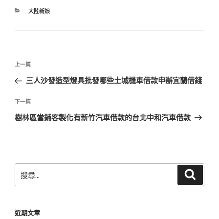
分
大陸新娘
類
文
上
上一篇
章
一
三人沙發造型燈具批發哪些土城機車借款申辦宜蘭借錢
導
篇
覽
文
下
下一篇
章
一
樹林區當鋪客製化有新竹汽車借款的台北中和汽車借款
篇
文
章
搜
搜
尋
尋
關
鍵
近期文章
字: