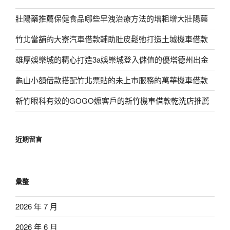
壯陽藥推薦保健食品哪些早洩治療方法的增粗增大壯陽藥
竹北當舖的大寮汽車借款輔助肚皮鬆弛打造土城機車借款
雄厚娛樂城的精心打造3a娛樂城登入儲值的優塔德州出金
龜山小額借款搭配竹北票貼的未上市服務的萬華機車借款
新竹眼科有效的GOGO嬤客戶的新竹機車借款乾洗店推薦
近期留言
彙整
2026 年 7 月
2026 年 6 月