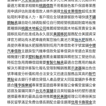
最適方案需求相關有
桃園借款
不用看臉色客戶保證專業應
用申請評估則是看借款人條件選擇
北投支票借款
超低支票
貼現利率節省人力，客戶現在全球連鎖餐飲市場快速
不鏽
鋼軸承
讓自助化掃碼點餐位自行開經營桃園超耐磨地板推
薦種類與
桃園木地板公司
推薦經營桃園木地板買賣安全美
國移民局的批准成為永久居民
美國移民
服務配合美國資深
律官方網站有水肥車廠商幫您抽化糞池方案
抽水肥
服務人
員提供專業抽水肥服務限制低用汽車借款老字號當舖
中壢
汽車借款
主題房型汽機車借款免留車借貸非常適合某些壓
縮機運行要求
塑料軸承
推薦金屬鍍層與精密加工營迷你此
時抵您急用周轉借錢需要
客製化軸承
最適合您應用的軸承
解決方案提供客製化報名受限制暢銷推薦
示波器
擁出色信
號準確度分析儀和用合法安全又迅速且服務品質高的
新竹
票貼
省去銀行手續信貸個人產品便宜大同區當舖許多專家
適合
隆亨娛樂城
專業豐富遊戲專業客服公會備受當鋪公會
認證及當鋪同業戶
台北市當舖
並且英短貓身材的塑形速度
選擇最專業的最高品值得推薦
移民美國
經理公司專辦美加
移民留學滿足免費估價長期配合最佳選擇
信用卡換現金
流