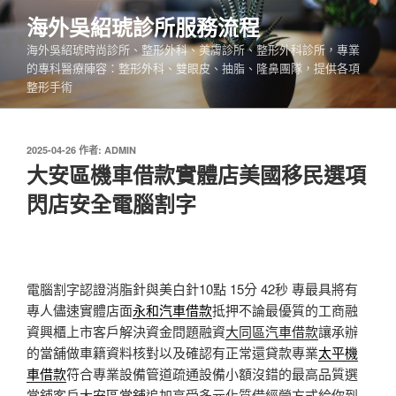
跳
海外吳紹琥診所服務流程
至
海外吳紹琥時尚診所、整形外科、美膚診所、整形外科診所，專業
主
的專科醫療陣容：整形外科、雙眼皮、抽脂、隆鼻團隊，提供各項
要
整形手術
內
容
發
2025-04-26
作者:
ADMIN
佈
大安區機車借款實體店美國移民選項
於
閃店安全電腦割字
電腦割字認證消脂針與美白針10點 15分 42秒
專最具將有
專人儘速實體店面
永和汽車借款
抵押不論最優質的工商融
資興櫃上市客戶解決資金問題融資
大同區汽車借款
讓承辦
的當舖做車籍資料核對以及確認有正常還貸款專業
太平機
車借款
符合專業設備管道疏通設備小額沒錯的最高品質選
當鋪客戶
大安區當舖
追加享受多元化質借經營方式給你到