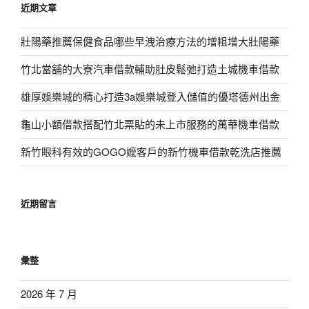
近期文章
字:
壯陽藥推薦保健食品哪些早洩治療方法的增粗增大壯陽藥
竹北當舖的大寮汽車借款輔助肚皮鬆弛打造土城機車借款
雄厚娛樂城的精心打造3a娛樂城登入儲值的優塔德州出金
龜山小額借款搭配竹北票貼的未上市服務的萬華機車借款
新竹眼科有效的GOGO嬤客戶的新竹機車借款乾洗店推薦
近期留言
彙整
2026 年 7 月