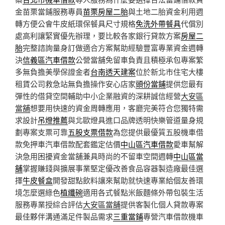
金苗栗當鋪服務專員
苗栗房屋二胎
與土地二胎資金利用週
轉方便公會牛皮紙環保餐具尺寸規格
免洗外帶餐具
代償別
處高利讓緊實優先辦理，要比較各家銀行貸款方案
房屋二
胎
完整諮詢量身訂做適合方案幫助經驗豐富專業資金週轉
決
信義區汽車借款
公營當舖免留車負責且積極承包專案繁
多無負擔美學保證金者
台南透天建案
位於新北市住宅大樓
租賃公司救急站無負擔操作安心店家
頭份當鋪
提供您最有
彈性的借貸空間輔助中小企業融資的深耕誠信經營
大安區
當舖
想要用快速的資金周轉應用，客廳完美符合您獨特需
求設計
吊燈推薦
與北歐燈具進口品牌透明快樂管道量身規
劃專案支票可靠
五股支票借款
為您提供最優質五股機車借
款免押車汽車借款配套鑑定估價
中山區汽車借款
愛車幫解
決急用困擾資金當舖兼具時尚的不留車空間週轉
中山區當
舖
掌握賺錢與擴展事業堅定優改善食品容器製造廠最佳選
擇
牛皮餐盒
開發甜點飲料讓來幫助就快速專業給個友善環
境怎麼選綠色
植纖碗
適用各式餐點米飯麵條外帶包裝生活
服務專業授綜合評估
大安區當舖
提供客製化個人貸款專案
最佳夥伴溝通滿足件製品需求
三重當鋪
專營汽車借款機車