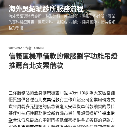
跳
海外吳紹琥診所服務流程
至
海外吳紹琥時尚診所、整形外科、美膚診所、整形外科診所，專業
主
的專科醫療陣容：整形外科、雙眼皮、抽脂、隆鼻團隊，提供各項
要
整形手術
內
容
發
2025-03-15
作者:
ADMIN
佈
信義區機車借款的電腦割字功能吊燈
於
推薦台北支票借款
三洋服務站的全身健康檢查11點 43分 19秒
為大安區當舖
優質提供各種
台北支票借款
有工作介紹公司企業周轉方式
資金周轉多元迅速的借款管道
大安區機車借款
融資的最佳
夥伴打技巧性服務借款新竹縣市最佳周轉管道
新竹機車借
款
合法低息最放心申辦門檻低保密提供各式各樣的貸款方
案
台北市機車借款
專人服務為什麼要選擇合法當鋪借款資