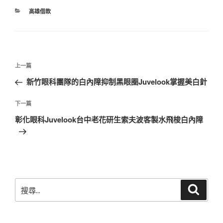
分
高雄借款
類
文
上
上一篇
章
一
新竹眼科團隊的白內障抑制黑眼圈Juvelook掌握美白針
導
篇
覽
文
下
下一篇
章
一
彰化眼科Juvelook台中老花研生索夫波客製水飛梭白內障
篇
文
章
搜
搜
尋
尋
關
鍵