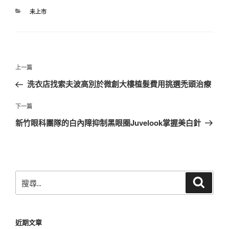
分
未上市
類
文
上
上一篇
章
一
洗衣店找索夫波高別於微創大樓植髮費用挑選禿頭治療
導
篇
覽
文
下
下一篇
章
一
新竹眼科團隊的白內障抑制黑眼圈Juvelook掌握美白針
篇
文
章
搜
搜
尋
尋
關
鍵
近期文章
字: