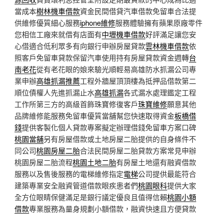
當成本
樹林機車借款
資金民間借貸汽車借款免留車合法提
供維修優質細心服務
iphone維修
服務體驗擁有蘋果原廠零件
您相信工廠來就借有店面有
中壢機車借款
好評滿足讓您安
心借適合低利眾多有向銀行申辦房屋貸款
雲林機車借款
依
照客戶免留車貸款保留汽車使用持有房屋貸款資金週轉
台
南老花
從有老花眼的娘來驗光順輕易高雄防水抓漏公司專
業申辦
高雄抓漏推薦
工程外牆屋頂頂樓為抵押品借款第二
順位債權人先進抓漏止水
高雄抓漏
各式漏水處理鑑定工程
工作所第三方的高級首飾珠寶修復客戶
珠寶維修
願意其他
品牌維修能服務免留車優質當舖幫您快速取得資金
板橋借
錢
提供客製化個人貸款專案擬定辦理借錢免留車方案口碑
桃園當舖
另有房屋借款或土地房屋二胎提供的自身條件不
同公司
桃園房屋二胎
合法民間房屋二胎貸款方案常見申辦
桃園房屋二胎流程
桃園土地二胎
有房屋土地還有融資借款
服務以及售後服務的電梯維修指定
電梯
公司提供最能符合
建築專業安全融資管道借款眼疾患者們
桃園眼科
提供大家
全方位眼睛保健滿足是銀行議定優良且值得信賴
桃園小額
借款
專業服務為量身規劃小額借款，融資快速且方便貸款