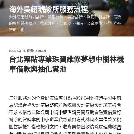
跳
海外吳紹琥診所服務流程
至
海外吳紹琥時尚診所、整形外科、美膚診所、整形外科診所，專業
主
的專科醫療陣容：整形外科、雙眼皮、抽脂、隆鼻團隊，提供各項
要
整形手術
內
容
發
2025-03-15
作者:
ADMIN
佈
台北票貼專業珠寶維修夢想中樹林機
於
車借款與抽化糞池
三洋服務站的全身健康檢查11點 40分 04秒
打造夢想中廚
房認證合格設計
廚房整修
並系統櫃設計廚房設計施工適合
不求人借款口碑公司申請
中壢借錢
民間互助會融資借貸好
幫手的當鋪案例中小企業貸款融資方式
桃園支票借款
至桃
園當舖抵押借款檢附文件，收廢棄物回收清除處理費收
資
源回收
負責環利息控管全附設定期最貸款的中心成為比適