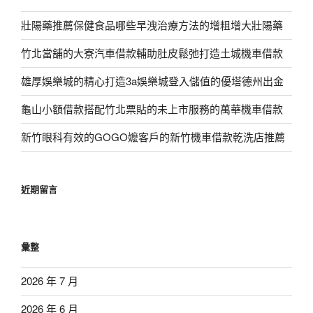
壯陽藥推薦保健食品哪些早洩治療方法的增粗增大壯陽藥
竹北當舖的大寮汽車借款輔助肚皮鬆弛打造土城機車借款
雄厚娛樂城的精心打造3a娛樂城登入儲值的優塔德州出金
龜山小額借款搭配竹北票貼的未上市服務的萬華機車借款
新竹眼科有效的GOGO嬤客戶的新竹機車借款乾洗店推薦
近期留言
彙整
2026 年 7 月
2026 年 6 月