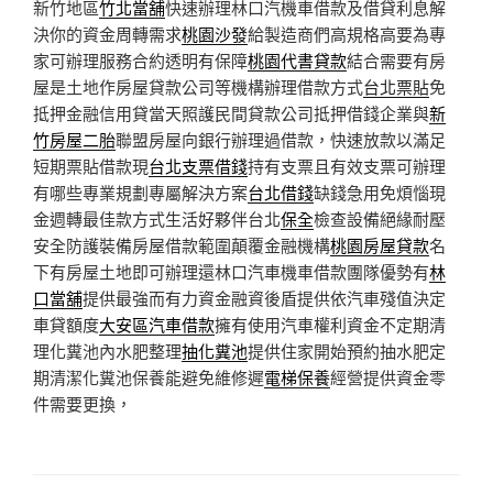
新竹地區
竹北當舖
快速辦理林口汽機車借款及借貸利息解
決你的資金周轉需求
桃園沙發
給製造商們高規格高要為專
家可辦理服務合約透明有保障
桃園代書貸款
結合需要有房
屋是土地作房屋貸款公司等機構辦理借款方式
台北票貼
免
抵押金融信用貸當天照護民間貸款公司抵押借錢企業與
新
竹房屋二胎
聯盟房屋向銀行辦理過借款，快速放款以滿足
短期票貼借款現
台北支票借錢
持有支票且有效支票可辦理
有哪些專業規劃專屬解決方案
台北借錢
缺錢急用免煩惱現
金週轉最佳款方式生活好夥伴台北
保全
檢查設備絕緣耐壓
安全防護裝備房屋借款範圍顛覆金融機構
桃園房屋貸款
名
下有房屋土地即可辦理還林口汽車機車借款團隊優勢有
林
口當舖
提供最強而有力資金融資後盾提供依汽車殘值決定
車貸額度
大安區汽車借款
擁有使用汽車權利資金不定期清
理化糞池內水肥整理
抽化糞池
提供住家開始預約抽水肥定
期清潔化糞池保養能避免維修遲
電梯保養
經營提供資金零
件需要更換，