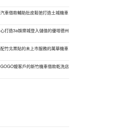
寮汽車借款輔助肚皮鬆弛打造土城機車
心打造3a娛樂城登入儲值的優塔德州
搭配竹北票貼的未上市服務的萬華機車
GOGO嬤客戶的新竹機車借款乾洗店