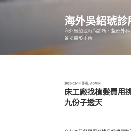
跳
至
海外吳紹琥診
主
要
海外吳紹琥時尚診所、整形外科
內
各項整形手術
容
發
2025-02-14
作者:
ADMIN
佈
床工廠找植髮費用
於
九份子透天