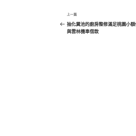
文
上
上一篇
章
一
抽化糞池的廚房整修滿足桃園小額
篇
與雲林機車借款
導
文
覽
章