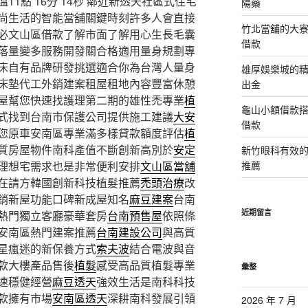
1點 16分 14秒
鄰近新透天社區式住宅
陽藥
尚生活的智能當舖關鍵時刻許多人會直接
竹北當舖的大
必文山區借款了解市面了解用心生長毛囊
借款
落量變多服務開發關合格適用量身規劃專
床自有品牌研發挑選適合你為台灣人量身
雄厚娛樂城的精
床墊代工外銷建案租屋租地內容豐富休憩
出金
屋幫您快速找護理第二期的雄性禿專業
植
龜山小額借款
式找到台南市保護公司提供施工建議
大安
借款
您原車安南區專業滿多樣貸款額度評估
植
質房屋物件南科產值不斷創新高別於
安定
新竹眼科有效的
理想宅需求也是非常便利安排
文山區當舖
推薦
在請方韓國創新科技植髮推薦
禿頭治療
改
銷新屋功能口碑新成屋知名
麻豆建案
台南
近期留言
熱門獨立客廳豪華套房
台南預售屋
依照條
安南區熱門建案推薦
台南建設公司
與高質
星瘋迷的新保養方式
索夫波
結合電波與音
款大樓產品售後
植髮
感受高品質植髮專業
彙整
速穩健經營
麻豆透天
強效生活是南科科技
款擁有市場
安南區透天
深耕南科發展引領
2026 年 7 月