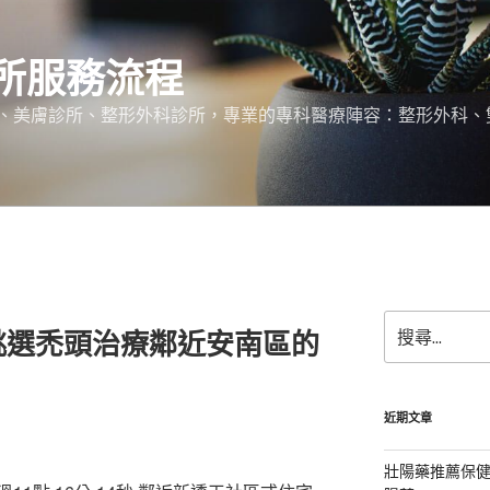
所服務流程
、美膚診所、整形外科診所，專業的專科醫療陣容：整形外科、
搜
挑選禿頭治療鄰近安南區的
尋
關
鍵
字:
近期文章
壯陽藥推薦保