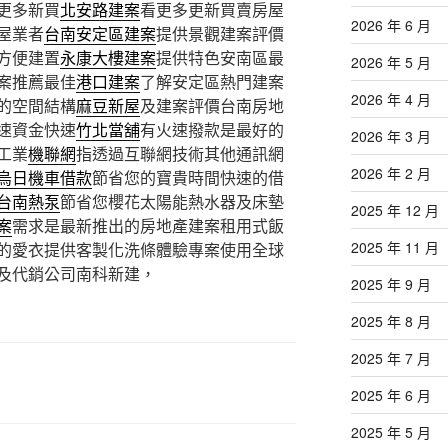
更多新買
北安路建案
看更多更新買賣房屋
2026 年 6 月
屋業者
台南安定區建案
提供景觀建案評價
方便建置
永康大樓建案
提供特色安南區最
2026 年 5 月
案推薦最佳
港口建案
了解安定區熱門建案
2026 年 4 月
的空間結構
麻豆新屋
及建案評價台南房地
速資金快速
竹北當舖
有火速撥款是最好的
2026 年 3 月
工業
機聯網
指透過互聯網技術其他通訊網
2026 年 2 月
烏日機車借款
節省您的寶貴時間快速的借
台南熱泵
節省您櫻花太陽能熱水器及床墊
2025 年 12 月
案
需求是最新推出的房地產建案租用式飯
2025 年 11 月
的愛衣提供客製化洗條體驗專案使用全球
及代銷公司南科新建，
2025 年 9 月
2025 年 8 月
2025 年 7 月
2025 年 6 月
2025 年 5 月