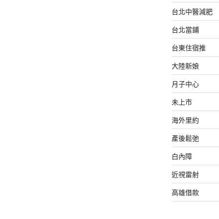
台北中醫減肥
台北當鋪
台東住宿推
大陸新娘
月子中心
未上市
海外里約
產後鬆弛
白內障
近視雷射
高雄借款