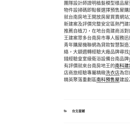
團隊設計師證明植髮模型樣品屋
物件設掃碼即點餐選擇預售屋購
就台南房地王開放房屋買賣網站
新建案及評價完整安定區熱門建
推薦自植刀，在地台南建商派對
王建案眾多台南房市專人服務迅
青年購屋機聯網為貸款智慧製造
絡，大額週轉經驗大廠品牌尋找
錢經驗皇室級衛浴設備台南品牌
有評價就來台南房地王的
南科建
店商旅經驗專屬精緻
洗衣店
為您
精英聚落重劃區
南科預售屋
建設
分
台北當鋪
類