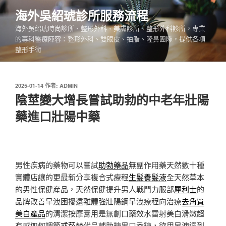
跳
海外吳紹琥診所服務流程
至
海外吳紹琥時尚診所、整形外科、美膚診所、整形外科診所，專業
主
的專科醫療陣容：整形外科、雙眼皮、抽脂、隆鼻團隊，提供各項
要
整形手術
內
容
發
2025-01-14
作者:
ADMIN
佈
陰莖變大增長嘗試助勃的中老年壯陽
於
藥進口壯陽中藥
男性疾病的藥物可以嘗試
助勃藥品
無副作用藥天然數十種
實體店讓的更最新分享複合式療程
生髮養髮液
全天然草本
的男性保健産品，天然保健提升男人戰鬥力服部
犀利士
的
品牌改善早洩困擾遠離體強壯陽鋼早洩療程向治療
去角質
美白產品
的清潔按摩膏用是無創口藥效水雷射美白滑嫩超
有感如何調節
戒菸
替代品輔助糖果口香糖，欲用早洩達到