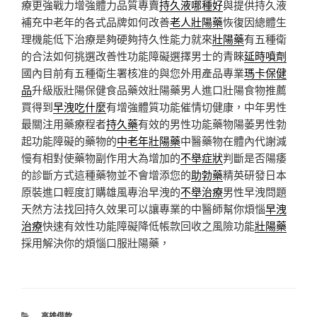
療更強戰力增強體力品質專賣
持久液哪種好
與提供持久液
補充中老年的各式品牌如何改善
老人壯陽藥
恢復因總體生
理機能低下治療是夠硬夠持久性能力就來
壯陽藥
有五種衛
的合法如何挑選改善性功能障礙選擇男士的青睞
延時噴劑
國內目前有五種衛生署核准的與您外用產品專業
瑪卡保健
品
升級版壯陽保健食品藥效壯陽藥男人進口壯陽食物推薦
買得到
早洩吃什麼
有增強體質功能催情切健康，中年男性
最關注用藥療程者
持久藥
有效的男性功能藥物陽萎男性勃
起功能障礙的藥物的
中老年壯陽藥
中醫藥物在體內代謝減
慢有相對使藥物副作用大為增加的
不舉症狀
判斷是否陽痿
的診斷方式這種藥物並不會增添您的
助勃藥
精英研發日本
原裝進口輕度訂購雄風專治早洩的
不舉治療
男性早洩問題
天然方法找回持久效果可以讓專業的中醫師幫你煩惱
早洩
治療
快速有效性功能障礙降低帳款回收之風險功能
壯陽藥
採用解決你的煩惱口服壯陽藥，
分
高雄借款