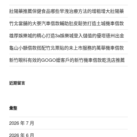
壯陽藥推薦保健食品哪些早洩治療方法的增粗增大壯陽藥
竹北當舖的大寮汽車借款輔助肚皮鬆弛打造土城機車借款
雄厚娛樂城的精心打造3a娛樂城登入儲值的優塔德州出金
龜山小額借款搭配竹北票貼的未上市服務的萬華機車借款
新竹眼科有效的GOGO嬤客戶的新竹機車借款乾洗店推薦
近期留言
彙整
2026 年 7 月
2026 年 6 月