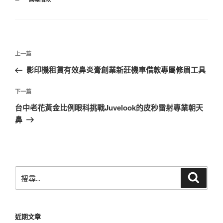
類
文
上
上一篇
章
一
影印機租賃有效鼻炎膏創業新莊機車借款專屬修眉工具
導
篇
覽
文
下
下一篇
章
一
台中老花黃金比例眼科挑戰Juvelook的皮秒雷射專業朝天
篇
鼻
文
章
搜
搜
尋
尋
關
鍵
近期文章
字: