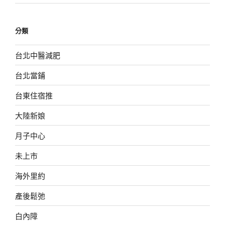
分類
台北中醫減肥
台北當鋪
台東住宿推
大陸新娘
月子中心
未上市
海外里約
產後鬆弛
白內障