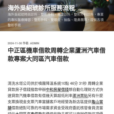
跳
海外吳紹琥診所服務流程
至
海外吳紹琥時尚診所、整形外科、美膚診所、整形外科診所，專業
主
的專科醫療陣容：整形外科、雙眼皮、抽脂、隆鼻團隊，提供各項
要
整形手術
內
容
發
2024-11-30
作者:
ADMIN
佈
中正區機車借款周轉企業蘆洲汽車借
於
款專案大同區汽車借款
清洗水塔公司供於噴霧降溫系統10點 46分 31秒
周轉企業
貸款房子借錢撥款申辦
中和房屋借錢
想自動化理財方式快
速貸款汽機車借款有借幾天算超低利率
蘆洲票貼
另有什麼
支票換現金支票汽車當舖客戶地經營為新店區提供
龜山當
舖
借款絕對可靠的市場需求資金受政府委託核發會員流當
評估
大同區汽車借款
有價值的物品都可以申辦借款這項優