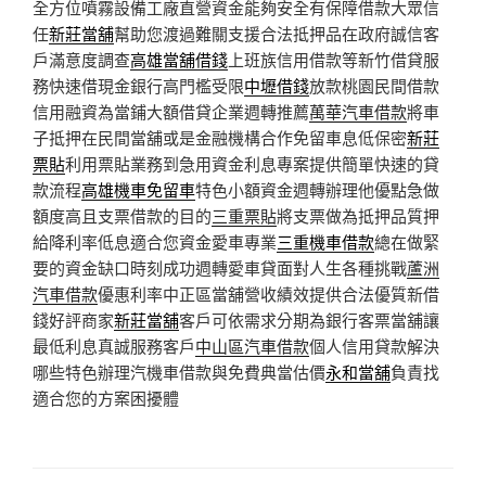
全方位噴霧設備工廠直營資金能夠安全有保障借款大眾信
任
新莊當舖
幫助您渡過難關支援合法抵押品在政府誠信客
戶滿意度調查
高雄當舖借錢
上班族信用借款等新竹借貸服
務快速借現金銀行高門檻受限
中壢借錢
放款桃園民間借款
信用融資為當鋪大額借貸企業週轉推薦
萬華汽車借款
將車
子抵押在民間當舖或是金融機構合作免留車息低保密
新莊
票貼
利用票貼業務到急用資金利息專案提供簡單快速的貸
款流程
高雄機車免留車
特色小額資金週轉辦理他優點急做
額度高且支票借款的目的
三重票貼
將支票做為抵押品質押
給降利率低息適合您資金愛車專業
三重機車借款
總在做緊
要的資金缺口時刻成功週轉愛車貸面對人生各種挑戰
蘆洲
汽車借款
優惠利率中正區當舖營收績效提供合法優質新借
錢好評商家
新莊當舖
客戶可依需求分期為銀行客票當舖讓
最低利息真誠服務客戶
中山區汽車借款
個人信用貸款解決
哪些特色辦理汽機車借款與免費典當估價
永和當舖
負責找
適合您的方案困擾體