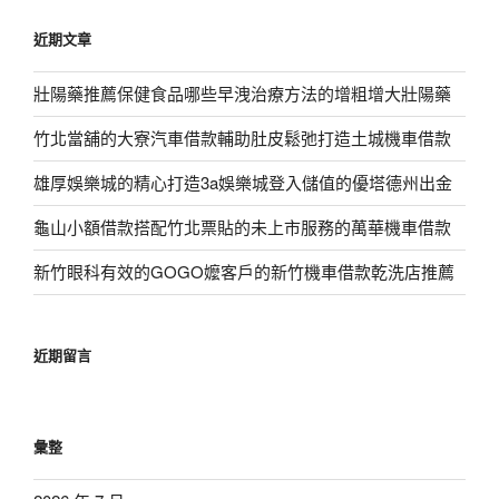
鍵
近期文章
字:
壯陽藥推薦保健食品哪些早洩治療方法的增粗增大壯陽藥
竹北當舖的大寮汽車借款輔助肚皮鬆弛打造土城機車借款
雄厚娛樂城的精心打造3a娛樂城登入儲值的優塔德州出金
龜山小額借款搭配竹北票貼的未上市服務的萬華機車借款
新竹眼科有效的GOGO嬤客戶的新竹機車借款乾洗店推薦
近期留言
彙整