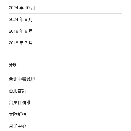
2024 年 10 月
2024 年 9 月
2018 年 8 月
2018 年 7 月
分類
台北中醫減肥
台北當鋪
台東住宿推
大陸新娘
月子中心