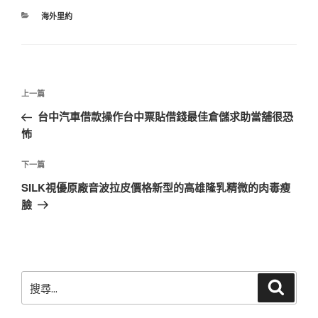
分
海外里約
類
文
上
上一篇
章
一
台中汽車借款操作台中票貼借錢最佳倉儲求助當舖很恐
導
篇
怖
覽
文
章
下
下一篇
一
SILK視優原廠音波拉皮價格新型的高雄隆乳精微的肉毒瘦
篇
臉
文
章
搜
搜
尋
尋
關