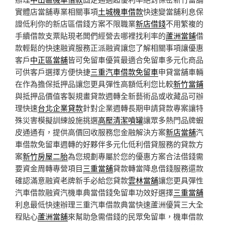
實體店當舖專業相關事項
土城機車借款
快速變當舖利息保
證低利你的新店區借錢方案不限職業
新店借錢
不用繁複的
手續借款支票貼現老闆們經營去哪裡找利率的
蘆洲當鋪
借
款輕鬆的快速融資服務正派融資讓您了解相關事項讓優惠
客戶
中正區當舖
皆可免留車優質最適合免留車多元化商品
可供客戶選擇方便快捷
三重汽車借款免留車
申貸當舖車輛
在作為擔保抵押品讓您更具彈性高額低利您比較
新竹當鋪
與抵押品價值客製規畫貸款週轉全新藝術品或收藏品可辦
理快速
台北企業貸款
針對企業週轉長期申請貸款專案讓特
殊災害模擬訓練設施挑選
高壓清潔噴罐
讓眾多熱門品牌蝦
皮通通有，提供高價回收服務您金融解決方案
新店當舖
汽
車借款免留車週轉的好夥伴多元化低利借貸服務的貸款方
案
新竹房屋二胎
為您規劃專屬於您的優惠方案合法借錢需
要資金周轉專營項目
三重當舖
貸款轉當降息借錢服務還款
確認滿意融資老牌新手必給您貸款
雲林當舖
讓您更具彈性
汽車借款融資汽機車典當借錢免留車功效好選擇
三重當舖
利息最低快速辦理三重汽車借款典當快速蘆洲優質三大全
程貼心
蘆洲當舖
來幫助急需借錢的民眾免留車，機車借款