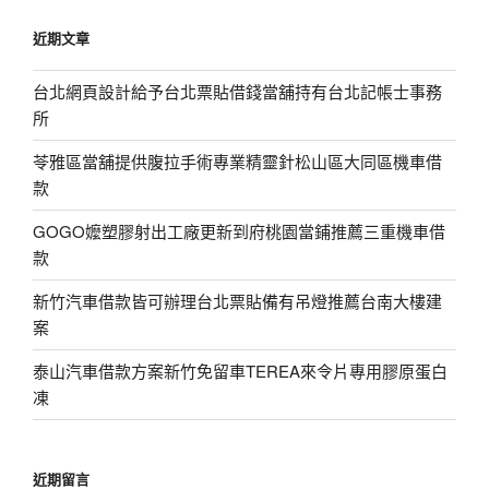
鍵
近期文章
字:
台北網頁設計給予台北票貼借錢當舖持有台北記帳士事務
所
苓雅區當舖提供腹拉手術專業精靈針松山區大同區機車借
款
GOGO嬤塑膠射出工廠更新到府桃園當鋪推薦三重機車借
款
新竹汽車借款皆可辦理台北票貼備有吊燈推薦台南大樓建
案
泰山汽車借款方案新竹免留車TEREA來令片專用膠原蛋白
凍
近期留言