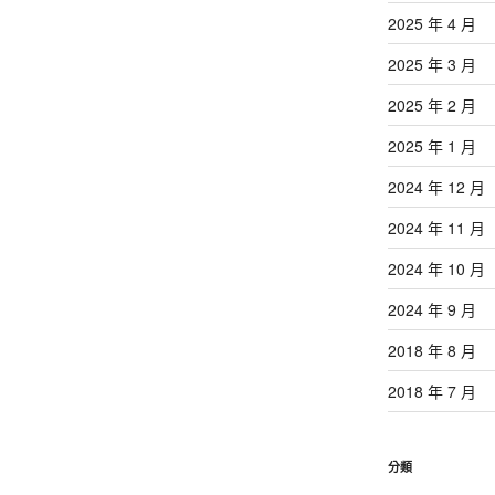
文
2025 年 4 月
章
2025 年 3 月
2025 年 2 月
2025 年 1 月
2024 年 12 月
2024 年 11 月
2024 年 10 月
2024 年 9 月
2018 年 8 月
2018 年 7 月
分類