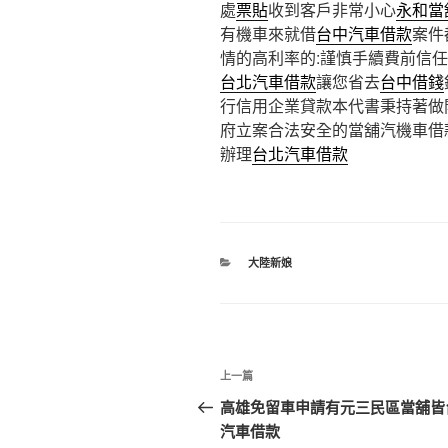
處
票貼
收到客戶非常小心
永和當
有機車來就借
台中汽車借款
案件
情的高利率的:謹慎手續費前信任
台北汽車借款
讓您省去
台中借錢
行信用企業貸款本代書秉持著做
府立案合法安全的當舖汽機車借
辦理
台北汽車借款
分
大陸新娘
類
文
上
上一篇
章
一
高雄免留車申請有元三民區當舖皆
篇
汽車借款
導