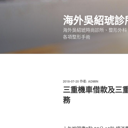
跳
至
海外吳紹琥診
主
要
海外吳紹琥時尚診所、整形外科
內
各項整形手術
容
發
2018-07-20
作者:
ADMIN
佈
三重機車借款及三
於
務